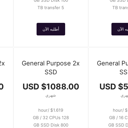
100 GB SSD Disk
5 TB transfer
ه الآن
أطلبه الآن
2x
General Purpose 2x
General P
SSD
SS
SD
$1088.00 USD
$54
ري
شهري
$1.619 /hour
$0
128 GB / 32 CPUs
800 GB SSD Disk