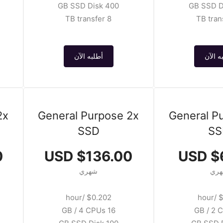
400 GB SSD Disk
8 TB transfer
ه الآن
أطلبه الآن
2x
General Purpose 2x
General P
SSD
SS
D
$136.00 USD
$6
ري
شهري
$0.202 /hour
$0
16 GB / 4 CPUs