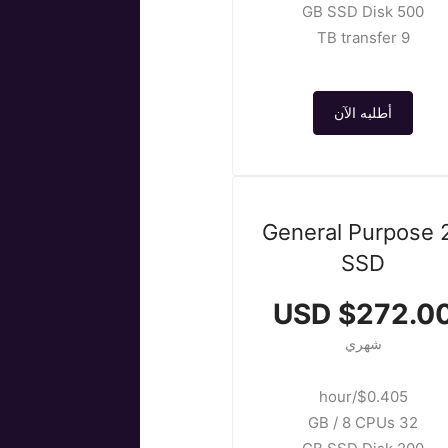
500 GB SSD Disk
9 TB transfer
أطلبه الآن
General Purpose 
SSD
$272.00 US
شهري
$0.405/hour
32 GB / 8 CPUs