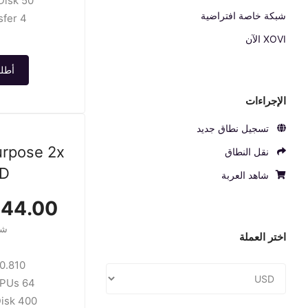
50 GB SSD Disk
شبكة خاصة افتراضية
4 TB transfer
XOVI الآن
أطلب
الإجراءات
تسجيل نطاق جديد
urpose 2x
نقل النطاق
D
شاهد العربة
4.00 USD
شه
اختر العملة
.810 /hour
64 GB / 16 CPUs
400 GB SSD Disk