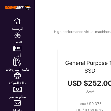
الرئيسية
High performance virtual machines 
المتجر
أخبار
General Purpose 
مكتبة الشروحات
SSD
$252.00 US
حالة الشبكة
شهري
نظام نقاطي
$0.375 /hour
32 GB / 8 CPUs
راسلنا