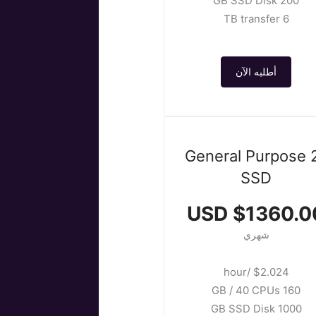
200 GB SSD Disk
6 TB transfer
أطلبه الآن
General Purpose 
SSD
$1360.00 U
شهري
$2.024 /hour
160 GB / 40 CPUs
1000 GB SSD Disk