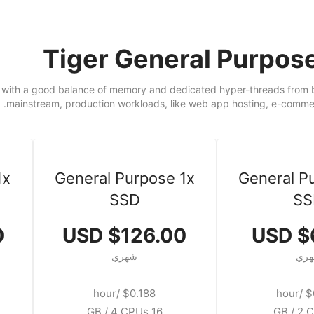
Tiger General Purpos
with a good balance of memory and dedicated hyper-threads from best
mainstream, production workloads, like web app hosting, e-commer
1x
General Purpose 1x
General P
SSD
SS
D
$126.00 USD
$6
ري
شهري
$0.188 /hour
$0
16 GB / 4 CPUs