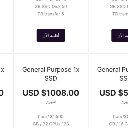
50 GB SSD Disk
5 TB transfer
ه الآن
أطلبه الآن
1x
General Purpose 1x
General P
SSD
SS
SD
$1008.00 USD
$50
ري
شهري
$1.500 /hour
$0.
128 GB / 32 CPUs