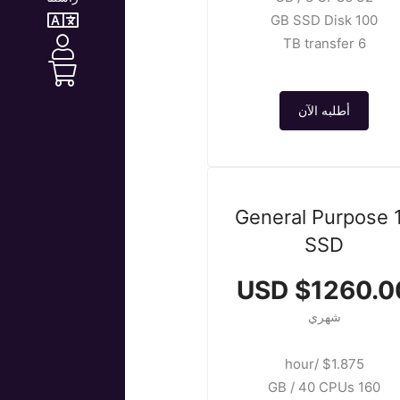
100 GB SSD Disk
6 TB transfer
أطلبه الآن
General Purpose 
SSD
$1260.00 U
شهري
$1.875 /hour
160 GB / 40 CPUs