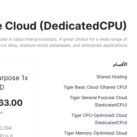
e Cloud (DedicatedCPU)
 in class Intel processors. A great choice for a wide range of
ce sites, medium-sized databases, and enterprise applications.
الأقسام
urpose 1x
Shared Hosting
D
Tiger Basic Cloud (Shared CPU)
Tiger General Purpose Cloud
3.00 USD
(DedicatedCPU)
شه
Tiger CPU-Optimized Cloud
(DedicatedCPU)
.094 /hour
Tiger Memory-Optimized Cloud
8 GB / 2 CPUs