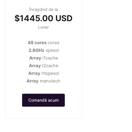
Începănd de la
$1445.00 USD
Lunar
48 cores
cores
2.8GHz
speed
Array
l1cache
Array
l2cache
Array
htspeed
Array
manutech
Comandă acum