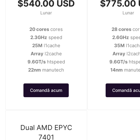
$540.00 USD
$775.00
Lunar
Lunar
20 cores
cores
28 cores
cor
2.3GHz
speed
2.6GHz
spe
25M
l1cache
35M
l1cach
Array
l2cache
Array
l2cac
9.6GT/s
htspeed
9.6GT/s
htsp
22nm
manutech
14nm
manut
Comandă acum
Comandă ac
Dual AMD EPYC
7401