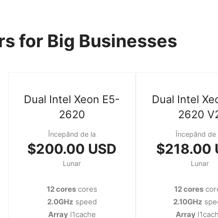
s for Big Businesses
Dual Intel Xeon E5-
Dual Intel Xe
2620
2620 V
Începănd de la
Începănd de 
$200.00 USD
$218.00
Lunar
Lunar
12 cores
cores
12 cores
cor
2.0GHz
speed
2.10GHz
spe
Array
l1cache
Array
l1cac