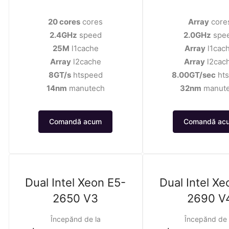
20 cores
cores
Array
core
2.4GHz
speed
2.0GHz
spe
25M
l1cache
Array
l1cac
Array
l2cache
Array
l2cac
8GT/s
htspeed
8.00GT/sec
ht
14nm
manutech
32nm
manut
Comandă acum
Comandă ac
Dual Intel Xeon E5-
Dual Intel Xe
2650 V3
2690 V
Începănd de la
Începănd de 