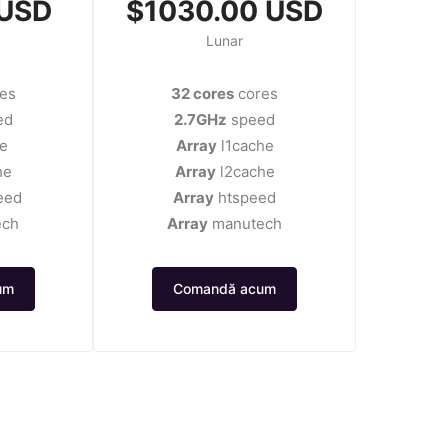
 USD
$1030.00 USD
Lunar
es
32 cores
cores
ed
2.7GHz
speed
e
Array
l1cache
he
Array
l2cache
eed
Array
htspeed
ech
Array
manutech
um
Comandă acum