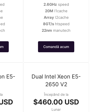
ed
2.6GHz
speed
he
20M
l1cache
he
Array
l2cache
eed
8GT/s
htspeed
ech
22nm
manutech
um
Comandă acum
on E5-
Dual Intel Xeon E5-
2650 V2
la
Începănd de la
 USD
$460.00 USD
Lunar