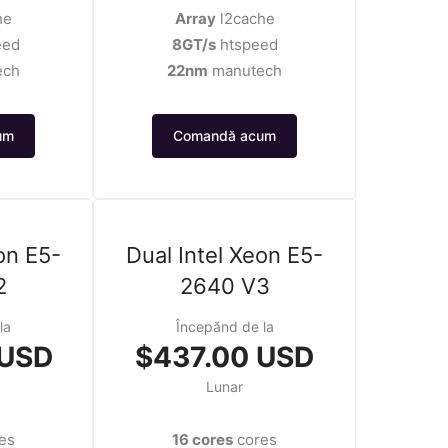
he
Array
l2cache
eed
8GT/s
htspeed
ech
22nm
manutech
um
Comandă acum
on E5-
Dual Intel Xeon E5-
2
2640 V3
la
Începănd de la
 USD
$437.00 USD
Lunar
es
16 cores
cores