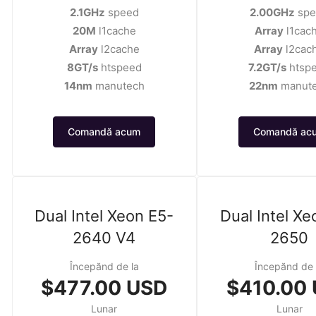
2.1GHz
speed
2.00GHz
spe
20M
l1cache
Array
l1cac
Array
l2cache
Array
l2cac
8GT/s
htspeed
7.2GT/s
htsp
14nm
manutech
22nm
manut
Comandă acum
Comandă ac
Dual Intel Xeon E5-
Dual Intel Xe
2640 V4
2650
Începănd de la
Începănd de 
$477.00 USD
$410.00
Lunar
Lunar