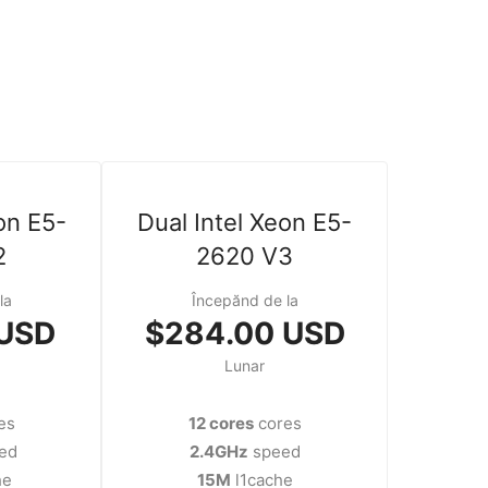
on E5-
Dual Intel Xeon E5-
2
2620 V3
la
Începănd de la
 USD
$284.00 USD
Lunar
es
12 cores
cores
ed
2.4GHz
speed
he
15M
l1cache