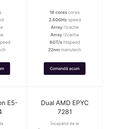
s
16 cores
cores
ed
2.60GHz
speed
he
Array
l1cache
he
Array
l2cache
speed
8GT/s
htspeed
ech
22nm
manutech
um
Comandă acum
on E5-
Dual AMD EPYC
4
7281
la
Începănd de la