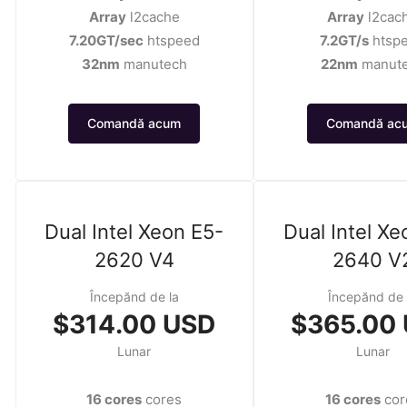
Array
l2cache
Array
l2cac
7.20GT/sec
htspeed
7.2GT/s
htsp
32nm
manutech
22nm
manut
Comandă acum
Comandă ac
Dual Intel Xeon E5-
Dual Intel Xe
2620 V4
2640 V
Începănd de la
Începănd de 
$314.00 USD
$365.00
Lunar
Lunar
16 cores
cores
16 cores
cor