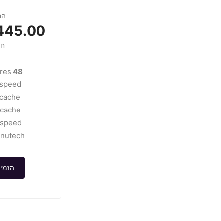
הח
45.00 USD
חו
res
48 cores
speed
1cache
2cache
speed
nutech
הזמינ