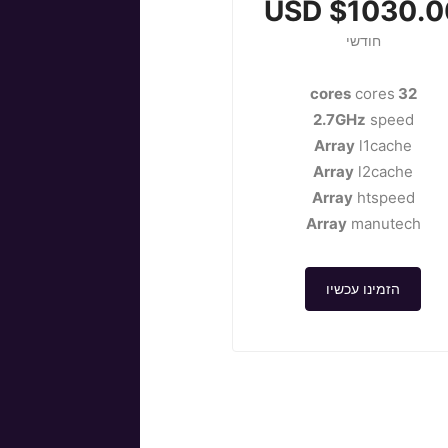
$1030.00 U
חודשי
cores
32 cores
2.7GHz
speed
Array
l1cache
Array
l2cache
Array
htspeed
Array
manutech
הזמינו עכשיו