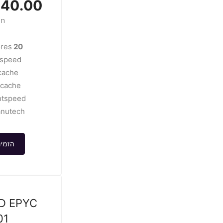
0.00 USD
חו
res
20 cores
speed
cache
2cache
tspeed
nutech
הזמינ
D EPYC
01