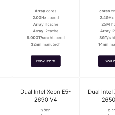
Array
cores
co
2.0GHz
speed
2.4GHz
Array
l1cache
25M
l1
Array
l2cache
Array
l
8.00GT/sec
htspeed
8GT/s
h
32nm
manutech
14nm
ma
ו עכשיו
הזמינו עכשיו
Dual Intel Xeon E5-
Dual Intel
2690 V4
2650
ל מ
החל מ