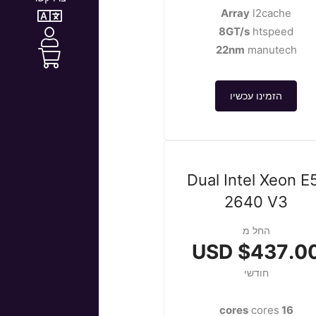
Array
l2cache
8GT/s
htspeed
22nm
manutech
הזמינו עכשיו
Dual Intel Xeon E
2640 V3
החל מ
$437.00 US
חודשי
cores
16 cores