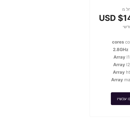
ל מ
$14
דשי
co
2.8GHz
Array
l
Array
l
Array
ht
Array
ma
ו עכשיו