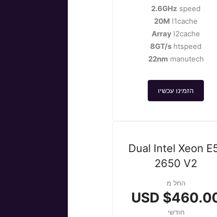
2.6GHz
speed
20M
l1cache
Array
l2cache
8GT/s
htspeed
22nm
manutech
הזמינו עכשיו
Dual Intel Xeon E
2650 V2
החל מ
$460.00 US
חודשי