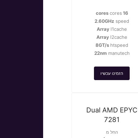
cores
16 cores
2.60GHz
speed
Array
l1cache
Array
l2cache
8GT/s
htspeed
22nm
manutech
הזמינו עכשיו
Dual AMD EPYC
7281
החל מ