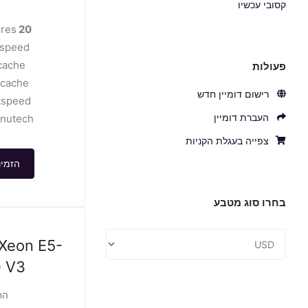
קסובי עכשיו
res
20 cores
speed
cache
פעולות
2cache
רישום דומיין חדש
tspeed
העברת דומיין
nutech
צפייה בעגלת הקניות
הזמינ
בחרו סוג מטבע
 Xeon E5-
 V3
הח