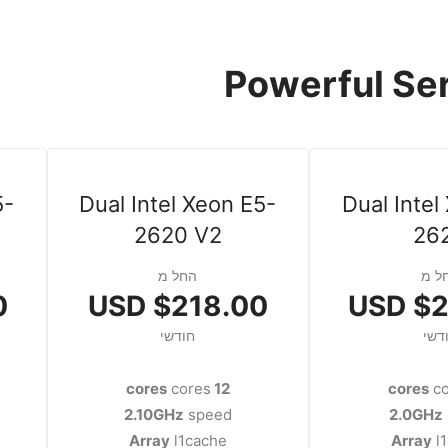
Powerful Ser
5-
Dual Intel Xeon E5-
Dual Intel
2620 V2
26
ל מ
החל מ
D
$218.00 USD
$20
דשי
חודשי
cores
12 cores
co
2.10GHz
speed
2.0GHz
Array
l1cache
Array
l