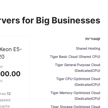
vers for Big Businesses
קטגוריות
 Xeon E5-
Shared Hosting
20
Tiger Basic Cloud (Shared CPU)
Tiger General Purpose Cloud
הח
(DedicatedCPU)
0.00 USD
Tiger CPU-Optimized Cloud
חו
(DedicatedCPU)
Tiger Memory-Optimized Cloud
res
12 cores
(DedicatedCPU)
speed
1cache
Tiger Storage-Optimized Cloud