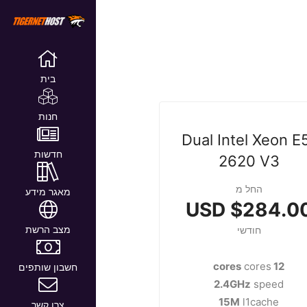
בית
חנות
Dual Intel Xeon E
חדשות
2620 V3
החל מ
מאגר מידע
$284.00 US
מצב הרשת
חודשי
cores
12 cores
חשבון שותפים
2.4GHz
speed
15M
l1cache
צרו קשר