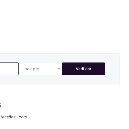
Verificar
S
xtensões: .com