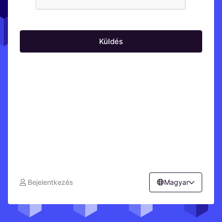
Küldés
Bejelentkezés
Magyar