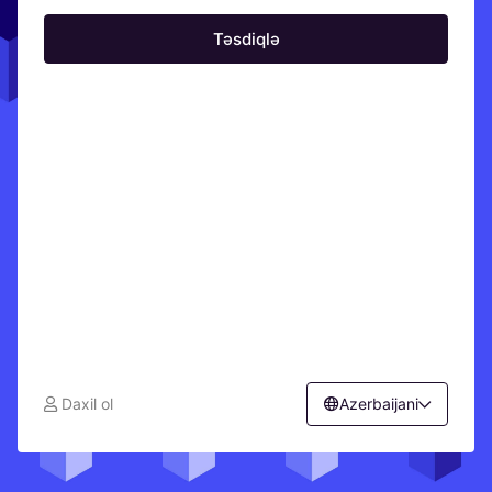
Təsdiqlə
Daxil ol
Azerbaijani