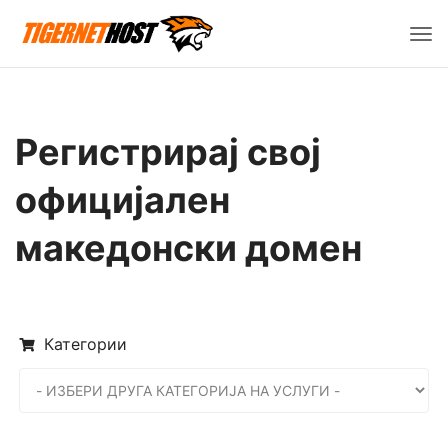
Вкл
ја
нав
Регистрирај свој
официјален
македонски домен
Категории