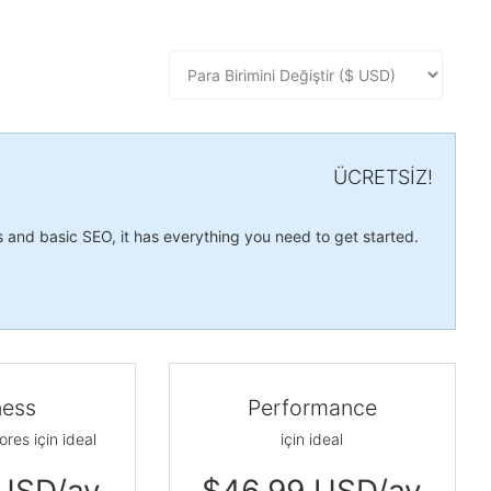
ÜCRETSİZ!
s and basic SEO, it has everything you need to get started.
ness
Performance
res için ideal
için ideal
USD/ay
$46.99 USD/ay