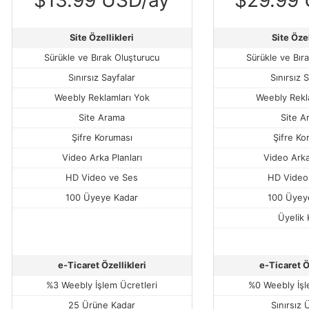
Site Özellikleri
Site Özel
Sürükle ve Bırak Oluşturucu
Sürükle ve Bır
Sınırsız Sayfalar
Sınırsız 
Weebly Reklamları Yok
Weebly Rekl
Site Arama
Site A
Şifre Koruması
Şifre Ko
Video Arka Planları
Video Arka
HD Video ve Ses
HD Video
100 Üyeye Kadar
100 Üyey
Üyelik 
e-Ticaret Özellikleri
e-Ticaret Ö
%3 Weebly İşlem Ücretleri
%0 Weebly İşl
25 Ürüne Kadar
Sınırsız 