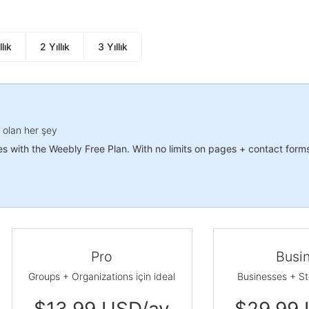
llık
2 Yıllık
3 Yıllık
z olan her şey
es with the Weebly Free Plan. With no limits on pages + contact form
Pro
Busi
Groups + Organizations için ideal
Businesses + Sto
$13.99 USD/ay
$29.99 