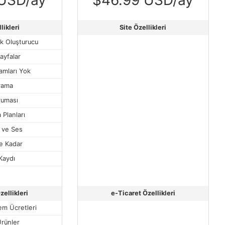
likleri
Site Özellikleri
ak Oluşturucu
Sayfalar
amları Yok
rama
ruması
 Planları
 ve Ses
e Kadar
Kaydı
zellikleri
e-Ticaret Özellikleri
em Ücretleri
Ürünler