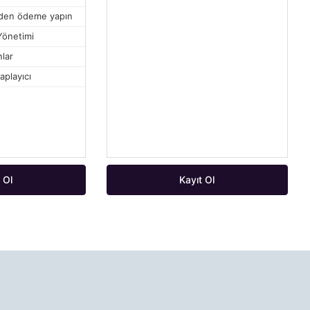
den ödeme yapın
Yönetimi
lar
aplayıcı
 Ol
Kayıt Ol