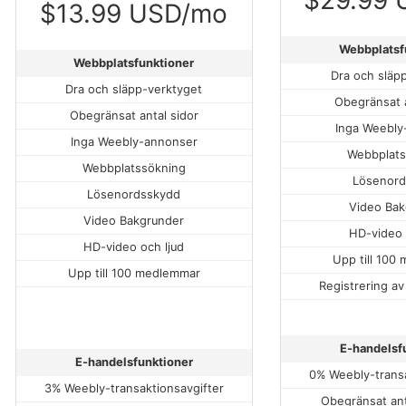
$13.99 USD/mo
Webbplatsf
Webbplatsfunktioner
Dra och släp
Dra och släpp-verktyget
Obegränsat a
Obegränsat antal sidor
Inga Weebly
Inga Weebly-annonser
Webbplats
Webbplatssökning
Lösenord
Lösenordsskydd
Video Bak
Video Bakgrunder
HD-video 
HD-video och ljud
Upp till 100
Upp till 100 medlemmar
Registrering a
E-handelsf
E-handelsfunktioner
0% Weebly-transa
3% Weebly-transaktionsavgifter
Obegränsat ant