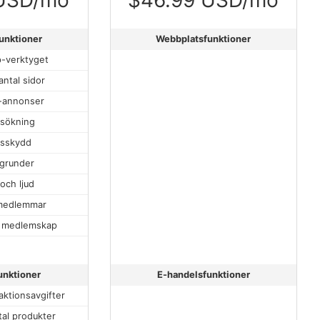
unktioner
Webbplatsfunktioner
p-verktyget
ntal sidor
-annonser
sökning
sskydd
grunder
och ljud
 medlemmar
v medlemskap
unktioner
E-handelsfunktioner
ktionsavgifter
al produkter