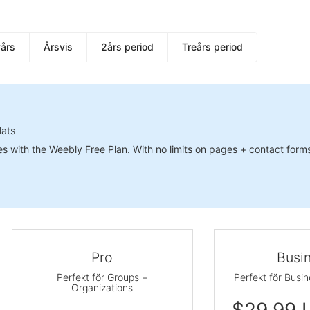
vårs
Årsvis
2års period
Treårs period
lats
es with the Weebly Free Plan. With no limits on pages + contact form
Pro
Busi
Perfekt för Groups +
Perfekt för Busi
Organizations
$29.99