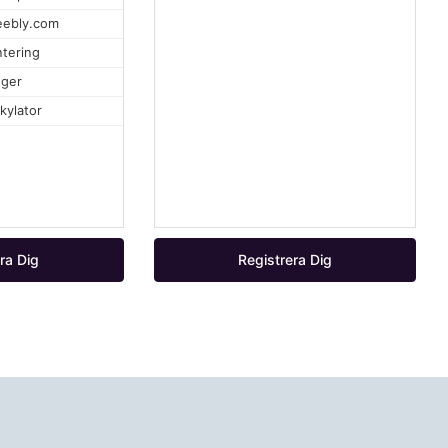
eebly.com
tering
ger
kylator
ra Dig
Registrera Dig