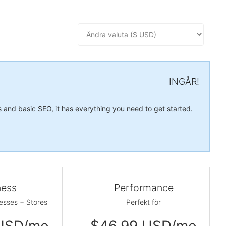
INGÅR!
s and basic SEO, it has everything you need to get started.
ness
Performance
nesses + Stores
Perfekt för
 USD/mo
$46.99 USD/mo