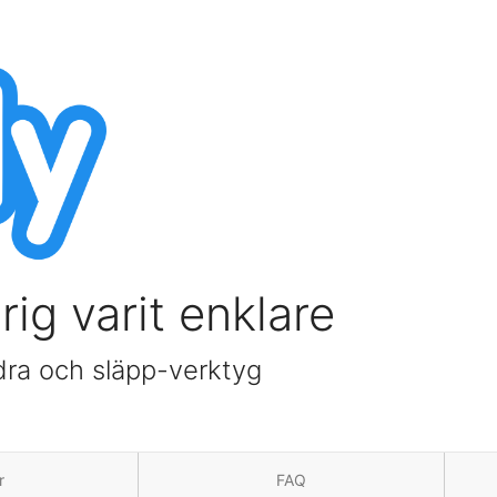
ig varit enklare
dra och släpp-verktyg
r
FAQ