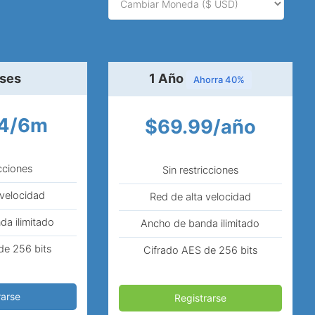
ses
1 Año
Ahorra 40%
94/6m
$69.99/año
icciones
Sin restricciones
 velocidad
Red de alta velocidad
a ilimitado
Ancho de banda ilimitado
de 256 bits
Cifrado AES de 256 bits
rarse
Registrarse