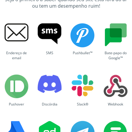
ou tem um desempenho ruim!
Endereço de
SMS
Pushbullet™
Bate-papo do
email
Google™
Pushover
Discórdia
Slack®
Webhook