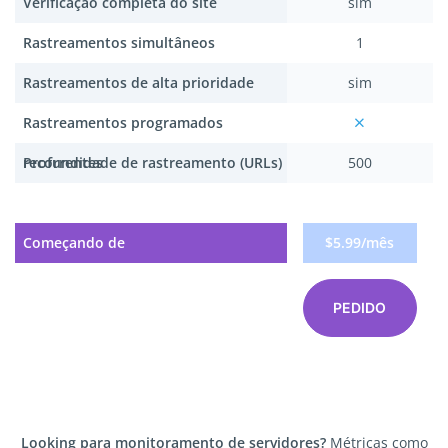
Verificação completa do site
sim
Rastreamentos simultâneos
1
Rastreamentos de alta prioridade
sim
Rastreamentos programados
recorrentes
Profundidade de rastreamento (URLs)
500
Começando de
$5.99/mês
PEDIDO
Looking para monitoramento de servidores?
Métricas como