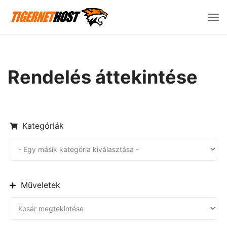
Vált
a
navi
Rendelés áttekintése
Kategóriák
Műveletek